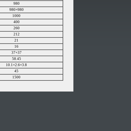
980
980×980
1000
400
260
212
21
16
37+37
58.45
10.1×2.6×3.8
45
1500