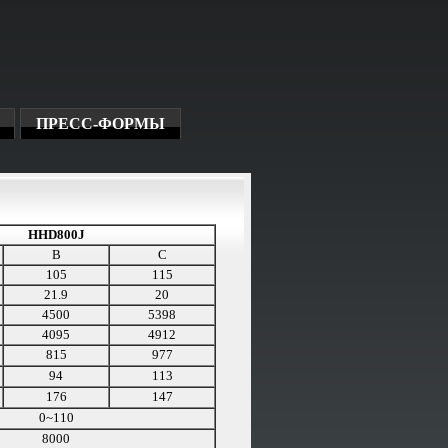
ПРЕСС-ФОРМЫ
HHD800J
B
C
105
115
21.9
20
4500
5398
4095
4912
815
977
94
113
176
147
0~110
8000