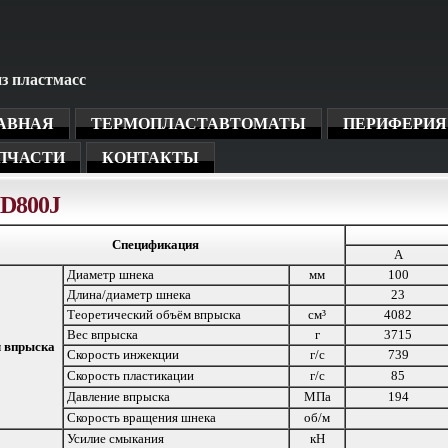
з пластмасс
АВНАЯ
ТЕРМОПЛАСТАВТОМАТЫ
ПЕРИФЕРИЯ
ПЧАСТИ
КОНТАКТЫ
D800J
Спецификация
A
Диаметр шнека
мм
100
Длина/диаметр шнека
23
Теоретический объём впрыска
см³
4082
Вес впрыска
г
3715
л впрыска
Скорость инжекции
г/с
739
Скорость пластикации
г/с
85
Давление впрыска
МПа
194
Скорость вращения шнека
об/м
Усилие смыкания
кН