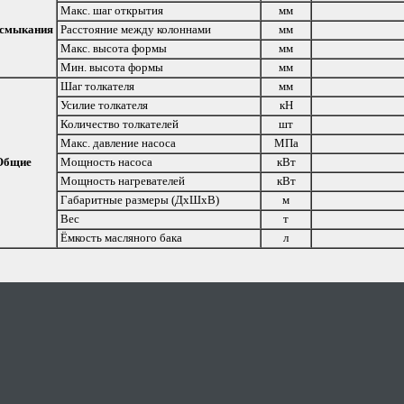
Макс. шаг открытия
мм
 смыкания
Расстояние между колоннами
мм
Макс. высота формы
мм
Мин. высота формы
мм
Шаг толкателя
мм
Усилие толкателя
кН
Количество толкателей
шт
Макс. давление насоса
МПа
Общие
Мощность насоса
кВт
Мощность нагревателей
кВт
Габаритные размеры (ДхШхВ)
м
Вес
т
Ёмкость масляного бака
л