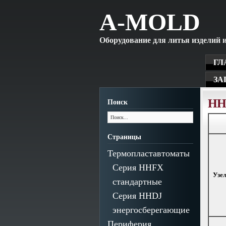
A-MOLD
Оборудование для литья изделий и
ГЛ
ЗА
HH
Поиск
Страницы
Термопластавтоматы
Серия HHFX
Узе
стандартные
Серия HHDJ
энергосберегающие
Периферия