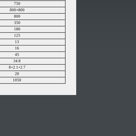
750
800×800
800
350
180
125
13
16
45
34.8
8×2.1×2.7
20
1050