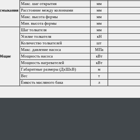
Макс. шаг открытия
мм
 смыкания
Расстояние между колоннами
мм
Макс. высота формы
мм
Мин. высота формы
мм
Шаг толкателя
мм
Усилие толкателя
кН
Количество толкателей
шт
Макс. давление насоса
МПа
Общие
Мощность насоса
кВт
Мощность нагревателей
кВт
Габаритные размеры (ДхШхВ)
м
Вес
т
Ёмкость масляного бака
л