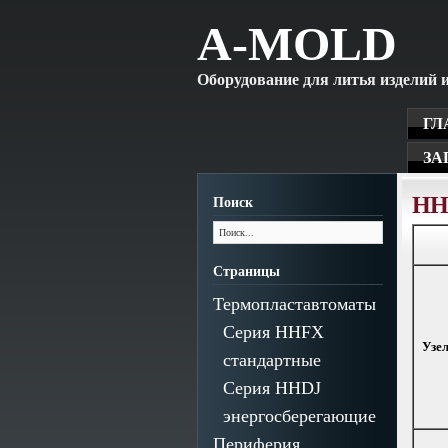
A-MOLD
Оборудование для литья изделий и
ГЛ
ЗА
HH
Поиск
Страницы
Термопластавтоматы
Серия HHFX
Узе
стандартные
Серия HHDJ
энергосберегающие
Периферия