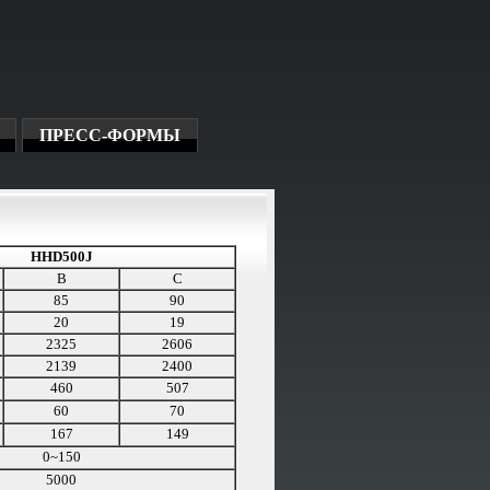
ПРЕСС-ФОРМЫ
HHD500J
B
C
85
90
20
19
2325
2606
2139
2400
460
507
60
70
167
149
0~150
5000