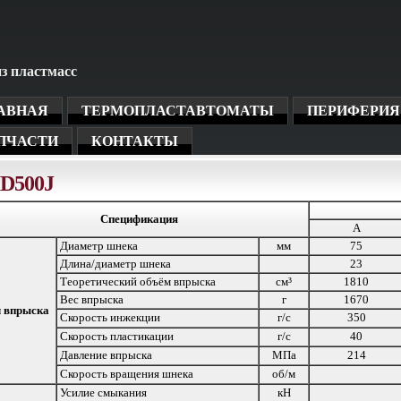
з пластмасс
АВНАЯ
ТЕРМОПЛАСТАВТОМАТЫ
ПЕРИФЕРИЯ
ПЧАСТИ
КОНТАКТЫ
D500J
Спецификация
A
Диаметр шнека
мм
75
Длина/диаметр шнека
23
Теоретический объём впрыска
см³
1810
Вес впрыска
г
1670
л впрыска
Скорость инжекции
г/с
350
Скорость пластикации
г/с
40
Давление впрыска
МПа
214
Скорость вращения шнека
об/м
Усилие смыкания
кН